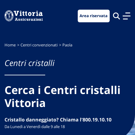
Vai
Vai
Vai
al
al
al
Area riservata
menu
contenuto
footer
di
principale
navigazione
Home
Centri convenzionati
Paola
Centri cristalli
Cerca i Centri cristalli
Vittoria
Cristallo danneggiato? Chiama l'800.19.10.10
Da Lunedì a Venerdì dalle 9 alle 18