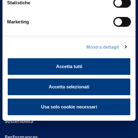
Statistiche
Marketing
Vittoria Assicurazioni S.p.A.
Via Ignazio Gardella, 2
20149 Milano
Part. IVA 01329510158
Mostra dettagli
FAQ
Accetta tutti
Governance
Accetta selezionati
Investor Relations
Altre informazioni
Usa solo cookie necessari
Sostenibilità
Performances