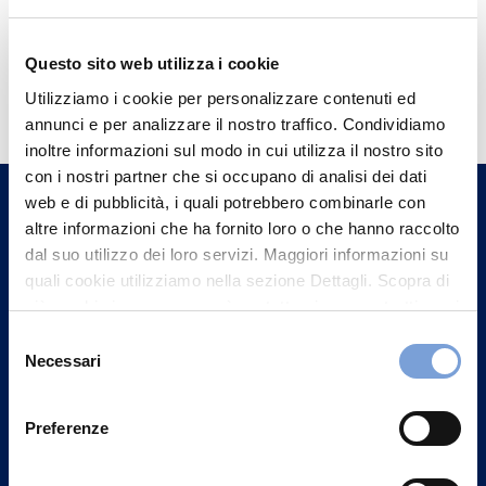
Questo sito web utilizza i cookie
Hai bisogno di
Utilizziamo i cookie per personalizzare contenuti ed
informazioni?
annunci e per analizzare il nostro traffico. Condividiamo
Trova l'Agenzia più vicina a te e parla con
inoltre informazioni sul modo in cui utilizza il nostro sito
con i nostri partner che si occupano di analisi dei dati
un nostro Agente.
web e di pubblicità, i quali potrebbero combinarle con
altre informazioni che ha fornito loro o che hanno raccolto
Contattaci
dal suo utilizzo dei loro servizi. Maggiori informazioni su
quali cookie utilizziamo nella sezione Dettagli. Scopra di
più su chi siamo, come può contattarci e come trattiamo i
dati personali nella nostra Informativa sulla privacy che
Selezione
può trovare nel footer del sito nella sezione "Informativa
Necessari
del
Privacy del sito".
consenso
Preferenze