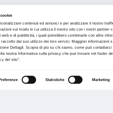
Punzi Srl
 cookie
rsonalizzare contenuti ed annunci e per analizzare il nostro traffi
l Pozzo
zioni sul modo in cui utilizza il nostro sito con i nostri partner c
i web e di pubblicità, i quali potrebbero combinarle con altre inf
 raccolto dal suo utilizzo dei loro servizi. Maggiori informazioni s
ezione Dettagli. Scopra di più su chi siamo, come può contattarc
ella nostra Informativa sulla privacy che può trovare nel footer del
y del sito".
Preferenze
Statistiche
Marketing
sogno di informazioni?
genzia più vicina a te e parla con un
C
ente.