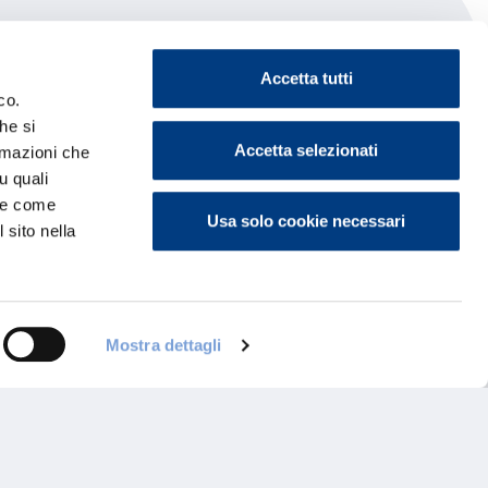
Accetta tutti
co.
he si
Accetta selezionati
ormazioni che
u quali
i e come
Usa solo cookie necessari
 sito nella
Mostra dettagli
ontattaci