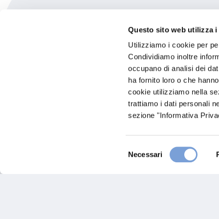
Carglass - Autotecnica 
Questo sito web utilizza i
Utilizziamo i cookie per pe
Via F. Asciano, 9 Ang. Largo Madonna De
Condividiamo inoltre informa
72017 Ostuni (BR)
occupano di analisi dei dat
ha fornito loro o che hanno
cookie utilizziamo nella s
trattiamo i dati personali n
sezione "Informativa Privac
Selezione
Necessari
del
consenso
Hai bi
Trova l'A
nostro Ag