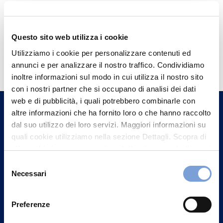
Questo sito web utilizza i cookie
Hai bisogno di
Utilizziamo i cookie per personalizzare contenuti ed
informazioni?
annunci e per analizzare il nostro traffico. Condividiamo
inoltre informazioni sul modo in cui utilizza il nostro sito
Trova l'Agenzia più vicina a te e parla con
con i nostri partner che si occupano di analisi dei dati
un nostro Agente.
web e di pubblicità, i quali potrebbero combinarle con
altre informazioni che ha fornito loro o che hanno raccolto
dal suo utilizzo dei loro servizi. Maggiori informazioni su
Contattaci
quali cookie utilizziamo nella sezione Dettagli. Scopra di
più su chi siamo, come può contattarci e come trattiamo i
dati personali nella nostra Informativa sulla privacy che
Selezione
può trovare nel footer del sito nella sezione "Informativa
Necessari
del
Privacy del sito".
consenso
Preferenze