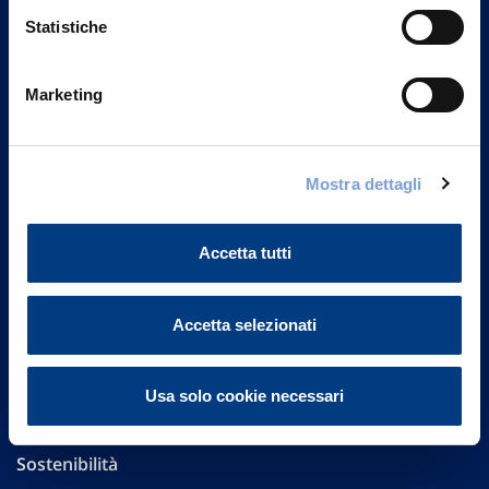
Statistiche
Marketing
Vittoria Assicurazioni S.p.A.
Via Ignazio Gardella, 2
20149 Milano
Mostra dettagli
Part. IVA 01329510158
Accetta tutti
FAQ
Governance
Accetta selezionati
Investor Relations
Usa solo cookie necessari
Altre informazioni
Sostenibilità