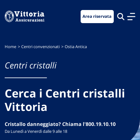
Vai
Vai
Vai
al
al
al
Area riservata
menu
contenuto
footer
di
principale
navigazione
Home
Centri convenzionati
Ostia Antica
Centri cristalli
Cerca i Centri cristalli
Vittoria
Cristallo danneggiato? Chiama l'800.19.10.10
Da Lunedì a Venerdì dalle 9 alle 18