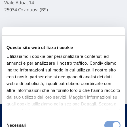
Viale Adua, 14
25034 Orzinuovi (BS)
Questo sito web utilizza i cookie
Utilizziamo i cookie per personalizzare contenuti ed
annunci e per analizzare il nostro traffico. Condividiamo
inoltre informazioni sul modo in cui utilizza il nostro sito
con i nostri partner che si occupano di analisi dei dati
Hai bisogno di
web e di pubblicità, i quali potrebbero combinarle con
informazioni?
altre informazioni che ha fornito loro o che hanno raccolto
dal suo utilizzo dei loro servizi. Maggiori informazioni su
Trova l'Agenzia più vicina a te e parla con
quali cookie utilizziamo nella sezione Dettagli. Scopra di
un nostro Agente.
più su chi siamo, come può contattarci e come trattiamo i
dati personali nella nostra Informativa sulla privacy che
Selezione
Contattaci
può trovare nel footer del sito nella sezione "Informativa
Necessari
del