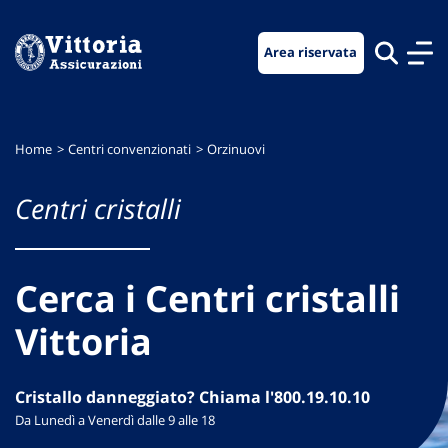
Vai
Vai
Vai
al
al
al
Area riservata
menu
contenuto
footer
di
principale
navigazione
Home
Centri convenzionati
Orzinuovi
Centri cristalli
Cerca i Centri cristalli
Vittoria
Cristallo danneggiato? Chiama l'800.19.10.10
Da Lunedì a Venerdì dalle 9 alle 18