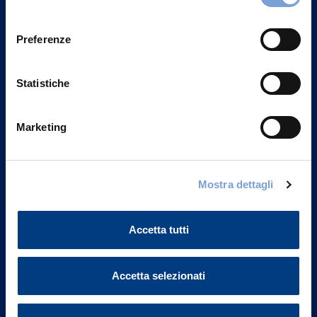
Privacy del sito".
consenso
Preferenze
Statistiche
Marketing
Mostra dettagli
Vittoria Assicurazioni S.p.A.
Via Ignazio Gardella, 2
Accetta tutti
20149 Milano
Part. IVA 01329510158
Accetta selezionati
FAQ