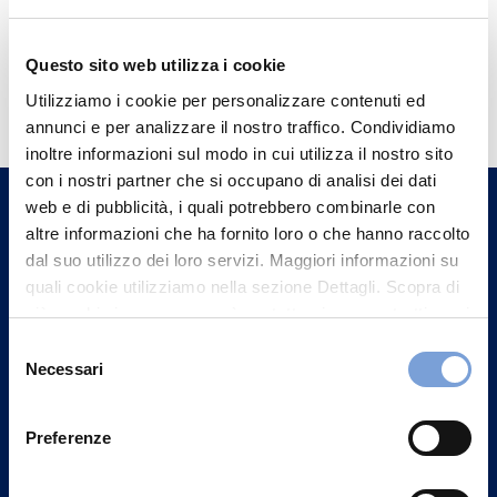
Questo sito web utilizza i cookie
Hai bisogno di
Utilizziamo i cookie per personalizzare contenuti ed
informazioni?
annunci e per analizzare il nostro traffico. Condividiamo
Trova l'Agenzia più vicina a te e parla con
inoltre informazioni sul modo in cui utilizza il nostro sito
con i nostri partner che si occupano di analisi dei dati
un nostro Agente.
web e di pubblicità, i quali potrebbero combinarle con
altre informazioni che ha fornito loro o che hanno raccolto
Contattaci
dal suo utilizzo dei loro servizi. Maggiori informazioni su
quali cookie utilizziamo nella sezione Dettagli. Scopra di
più su chi siamo, come può contattarci e come trattiamo i
dati personali nella nostra Informativa sulla privacy che
Selezione
può trovare nel footer del sito nella sezione "Informativa
Necessari
del
Privacy del sito".
consenso
Preferenze