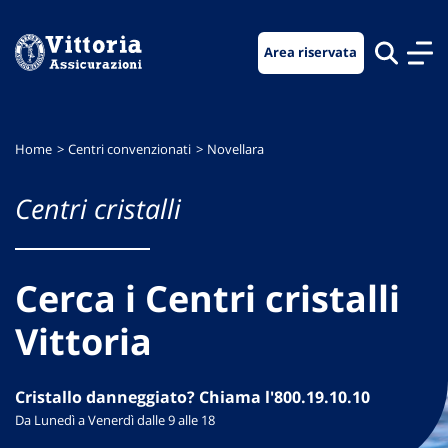
Vai
Vai
Vai
al
al
al
Area riservata
menu
contenuto
footer
di
principale
navigazione
Home
Centri convenzionati
Novellara
Centri cristalli
Cerca i Centri cristalli
Vittoria
Cristallo danneggiato? Chiama l'800.19.10.10
Da Lunedì a Venerdì dalle 9 alle 18