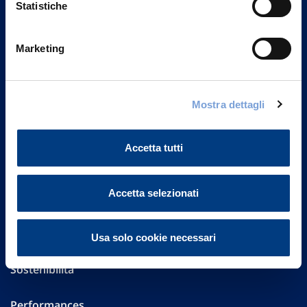
Statistiche
Marketing
Vittoria Assicurazioni S.p.A.
Via Ignazio Gardella, 2
20149 Milano
Part. IVA 01329510158
Mostra dettagli
FAQ
Accetta tutti
Governance
Accetta selezionati
Investor Relations
Altre informazioni
Usa solo cookie necessari
Sostenibilità
Performances