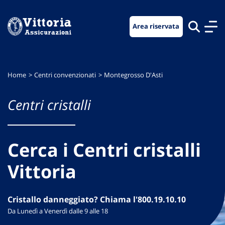
Vai
Vai
Vai
al
al
al
Area riservata
menu
contenuto
footer
di
principale
navigazione
Home
Centri convenzionati
Montegrosso D'Asti
Centri cristalli
Cerca i Centri cristalli
Vittoria
Cristallo danneggiato? Chiama l'800.19.10.10
Da Lunedì a Venerdì dalle 9 alle 18