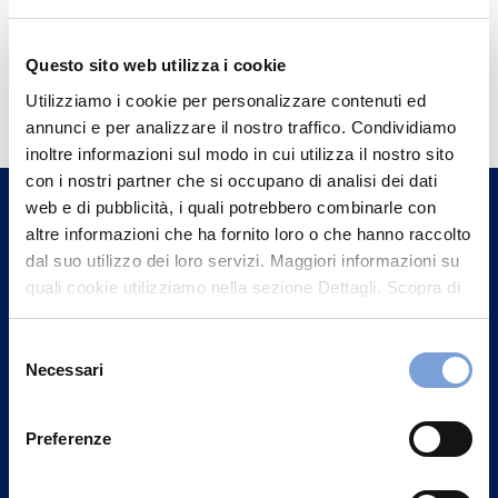
Questo sito web utilizza i cookie
Hai bisogno di
Utilizziamo i cookie per personalizzare contenuti ed
informazioni?
annunci e per analizzare il nostro traffico. Condividiamo
Trova l'Agenzia più vicina a te e parla con
inoltre informazioni sul modo in cui utilizza il nostro sito
con i nostri partner che si occupano di analisi dei dati
un nostro Agente.
web e di pubblicità, i quali potrebbero combinarle con
altre informazioni che ha fornito loro o che hanno raccolto
Contattaci
dal suo utilizzo dei loro servizi. Maggiori informazioni su
quali cookie utilizziamo nella sezione Dettagli. Scopra di
più su chi siamo, come può contattarci e come trattiamo i
dati personali nella nostra Informativa sulla privacy che
Selezione
può trovare nel footer del sito nella sezione "Informativa
Necessari
del
Privacy del sito".
consenso
Preferenze