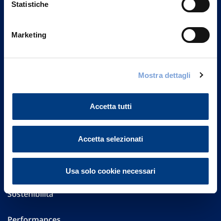
Statistiche
Marketing
Vittoria Assicurazioni S.p.A.
Via Ignazio Gardella, 2
20149 Milano
Part. IVA 01329510158
Mostra dettagli
FAQ
Accetta tutti
Governance
Accetta selezionati
Investor Relations
Altre informazioni
Usa solo cookie necessari
Sostenibilità
Performances