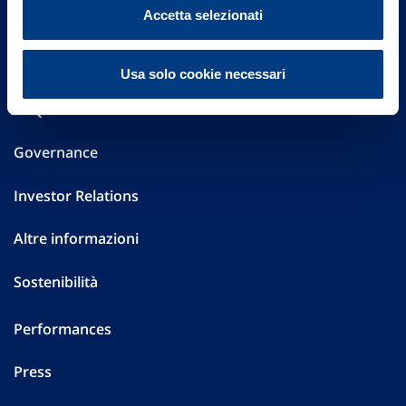
Vittoria Assicurazioni S.p.A.
Accetta selezionati
Via Ignazio Gardella, 2
20149 Milano
Part. IVA 01329510158
Usa solo cookie necessari
FAQ
Governance
Investor Relations
Altre informazioni
Sostenibilità
Performances
Press