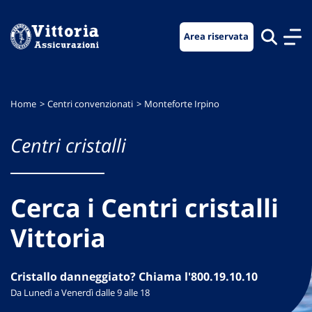
Vai
Vai
Vai
al
al
al
Area riservata
menu
contenuto
footer
di
principale
navigazione
Home
Centri convenzionati
Monteforte Irpino
Centri cristalli
Cerca i Centri cristalli
Vittoria
Cristallo danneggiato? Chiama l'800.19.10.10
Da Lunedì a Venerdì dalle 9 alle 18