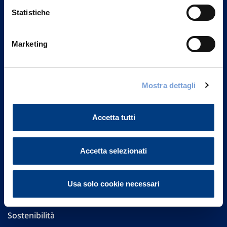
Statistiche
Marketing
Vittoria Assicurazioni S.p.A.
Via Ignazio Gardella, 2
20149 Milano
Mostra dettagli
Part. IVA 01329510158
Accetta tutti
FAQ
Governance
Accetta selezionati
Investor Relations
Usa solo cookie necessari
Altre informazioni
Sostenibilità