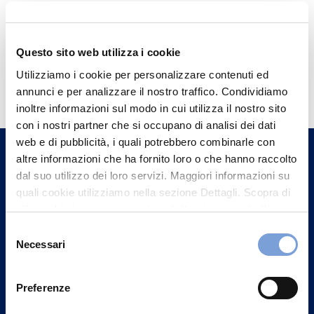
Questo sito web utilizza i cookie
Hai bisogno di
Utilizziamo i cookie per personalizzare contenuti ed
informazioni?
annunci e per analizzare il nostro traffico. Condividiamo
inoltre informazioni sul modo in cui utilizza il nostro sito
Trova l'Agenzia più vicina a te e parla con
con i nostri partner che si occupano di analisi dei dati
un nostro Agente.
web e di pubblicità, i quali potrebbero combinarle con
altre informazioni che ha fornito loro o che hanno raccolto
dal suo utilizzo dei loro servizi. Maggiori informazioni su
Contattaci
quali cookie utilizziamo nella sezione Dettagli. Scopra di
più su chi siamo, come può contattarci e come trattiamo i
dati personali nella nostra Informativa sulla privacy che
Selezione
può trovare nel footer del sito nella sezione "Informativa
Necessari
del
Privacy del sito".
consenso
Preferenze