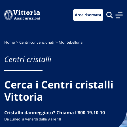
Vai
Vai
Vai
al
al
al
Area riservata
menu
contenuto
footer
di
principale
navigazione
Home
Centri convenzionati
Montebelluna
Centri cristalli
Cerca i Centri cristalli
Vittoria
Cristallo danneggiato? Chiama l'800.19.10.10
Da Lunedì a Venerdì dalle 9 alle 18