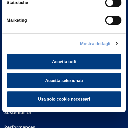
Statistiche
Marketing
Vittoria Assicurazioni S.p.A.
Via Ignazio Gardella, 2
20149 Milano
Part. IVA 01329510158
Mostra dettagli
FAQ
Accetta tutti
Governance
Accetta selezionati
Investor Relations
Altre informazioni
Usa solo cookie necessari
Sostenibilità
Performances