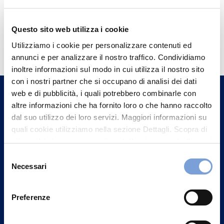
Questo sito web utilizza i cookie
Hai bisogno di
Utilizziamo i cookie per personalizzare contenuti ed
informazioni?
annunci e per analizzare il nostro traffico. Condividiamo
Trova l'Agenzia più vicina a te e parla con
inoltre informazioni sul modo in cui utilizza il nostro sito
con i nostri partner che si occupano di analisi dei dati
un nostro Agente.
web e di pubblicità, i quali potrebbero combinarle con
altre informazioni che ha fornito loro o che hanno raccolto
Contattaci
dal suo utilizzo dei loro servizi. Maggiori informazioni su
quali cookie utilizziamo nella sezione Dettagli. Scopra di
più su chi siamo, come può contattarci e come trattiamo i
dati personali nella nostra Informativa sulla privacy che
Selezione
può trovare nel footer del sito nella sezione "Informativa
Necessari
del
Privacy del sito".
consenso
Preferenze