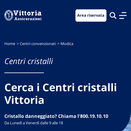
Vai
Vai
Vai
al
al
al
Area riservata
menu
contenuto
footer
di
principale
navigazione
Home
Centri convenzionati
Modica
Centri cristalli
Cerca i Centri cristalli
Vittoria
Cristallo danneggiato? Chiama l'800.19.10.10
Da Lunedì a Venerdì dalle 9 alle 18