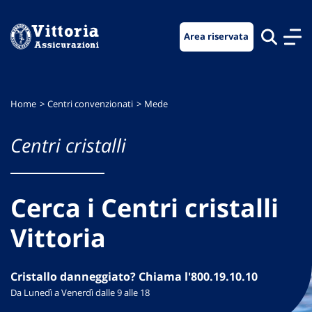
Vai
Vai
Vai
al
al
al
Area riservata
menu
contenuto
footer
di
principale
navigazione
Home
Centri convenzionati
Mede
Centri cristalli
Cerca i Centri cristalli
Vittoria
Cristallo danneggiato? Chiama l'800.19.10.10
Da Lunedì a Venerdì dalle 9 alle 18