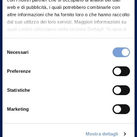
web e di pubblicità, i quali potrebbero combinarle con
altre informazioni che ha fornito loro o che hanno raccolto
dal suo utilizzo dei loro servizi. Maggiori informazioni su
quali cookie utilizziamo nella sezione Dettagli. Scopra di
più su chi siamo, come può contattarci e come trattiamo i
dati personali nella nostra Informativa sulla privacy che
Selezione
può trovare nel footer del sito nella sezione "Informativa
Necessari
del
Privacy del sito".
consenso
Vittoria Assicurazioni S.p.A.
Via Ignazio Gardella, 2
Preferenze
20149 Milano
Part. IVA 01329510158
Statistiche
FAQ
Marketing
Governance
Investor Relations
Mostra dettagli