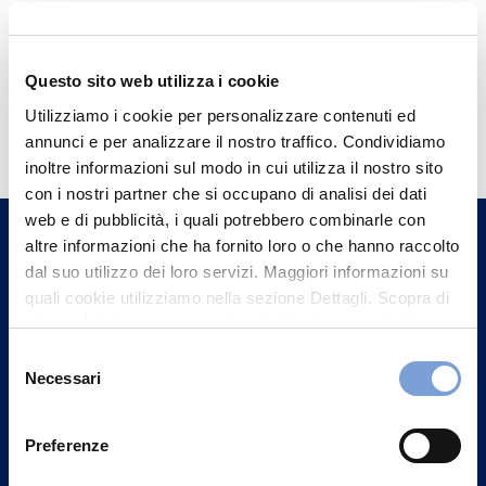
Questo sito web utilizza i cookie
Hai bisogno di
Utilizziamo i cookie per personalizzare contenuti ed
informazioni?
annunci e per analizzare il nostro traffico. Condividiamo
inoltre informazioni sul modo in cui utilizza il nostro sito
Trova l'Agenzia più vicina a te e parla con
con i nostri partner che si occupano di analisi dei dati
un nostro Agente.
web e di pubblicità, i quali potrebbero combinarle con
altre informazioni che ha fornito loro o che hanno raccolto
dal suo utilizzo dei loro servizi. Maggiori informazioni su
Contattaci
quali cookie utilizziamo nella sezione Dettagli. Scopra di
più su chi siamo, come può contattarci e come trattiamo i
dati personali nella nostra Informativa sulla privacy che
Selezione
può trovare nel footer del sito nella sezione "Informativa
Necessari
del
Privacy del sito".
consenso
Preferenze