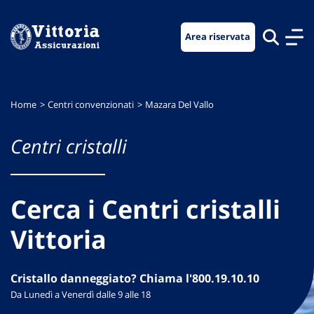
Vai
Vai
Vai
al
al
al
Area riservata
menu
contenuto
footer
di
principale
navigazione
Home
Centri convenzionati
Mazara Del Vallo
Centri cristalli
Cerca i Centri cristalli
Vittoria
Cristallo danneggiato? Chiama l'800.19.10.10
Da Lunedì a Venerdì dalle 9 alle 18