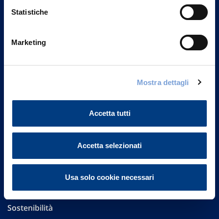
Statistiche
Marketing
Vittoria Assicurazioni S.p.A.
Via Ignazio Gardella, 2
20149 Milano
Mostra dettagli
Part. IVA 01329510158
Accetta tutti
FAQ
Governance
Accetta selezionati
Investor Relations
Usa solo cookie necessari
Altre informazioni
Sostenibilità