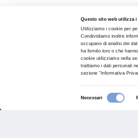
Questo sito web utilizza i
Hai bi
Utilizziamo i cookie per pe
Condividiamo inoltre informa
Trova l'A
occupano di analisi dei dat
nostro Ag
ha fornito loro o che hanno
cookie utilizziamo nella s
trattiamo i dati personali n
sezione "Informativa Privac
Selezione
Necessari
del
consenso
FAQ
Gove