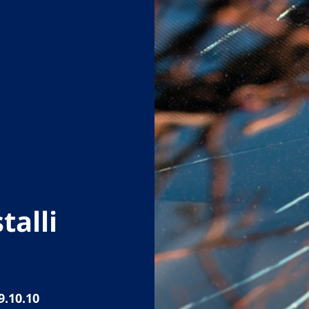
talli
9.10.10