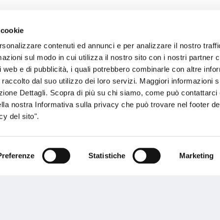
 cookie
sogno di informazioni?
rsonalizzare contenuti ed annunci e per analizzare il nostro traffi
zioni sul modo in cui utilizza il nostro sito con i nostri partner c
genzia più vicina a te e parla con un
C
i web e di pubblicità, i quali potrebbero combinarle con altre inf
ente.
 raccolto dal suo utilizzo dei loro servizi. Maggiori informazioni s
ezione Dettagli. Scopra di più su chi siamo, come può contattarc
ella nostra Informativa sulla privacy che può trovare nel footer del
y del sito".
Preferenze
Statistiche
Marketing
Performances
rnance
Press