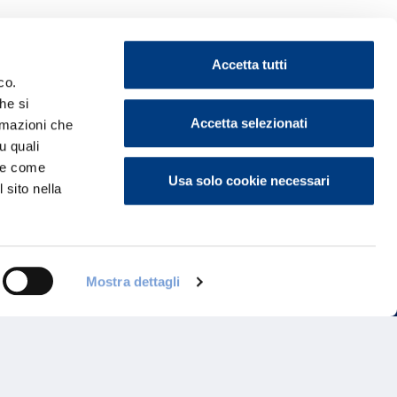
Accetta tutti
co.
he si
ontattaci
Accetta selezionati
ormazioni che
u quali
i e come
Usa solo cookie necessari
 sito nella
Mostra dettagli
Programma di Fidelizzazione
Reclami