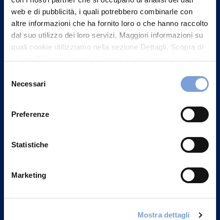
web e di pubblicità, i quali potrebbero combinarle con
altre informazioni che ha fornito loro o che hanno raccolto
dal suo utilizzo dei loro servizi. Maggiori informazioni su
quali cookie utilizziamo nella sezione Dettagli. Scopra di
più su chi siamo, come può contattarci e come trattiamo i
dati personali nella nostra Informativa sulla privacy che
Selezione
può trovare nel footer del sito nella sezione "Informativa
Necessari
del
Privacy del sito".
consenso
Vittoria Assicurazioni S.p.A.
Via Ignazio Gardella, 2
Preferenze
20149 Milano
Part. IVA 01329510158
Statistiche
FAQ
Marketing
Governance
Investor Relations
Mostra dettagli