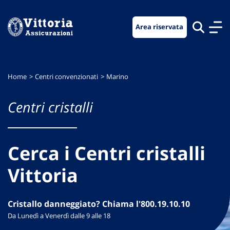
Vai
Vai
Vai
al
al
al
Area riservata
menu
contenuto
footer
di
principale
navigazione
Home
Centri convenzionati
Marino
Centri cristalli
Cerca i Centri cristalli
Vittoria
Cristallo danneggiato? Chiama l'800.19.10.10
Da Lunedì a Venerdì dalle 9 alle 18