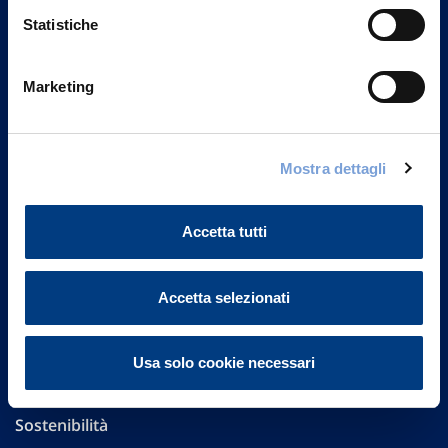
Statistiche
Marketing
Vittoria Assicurazioni S.p.A.
Via Ignazio Gardella, 2
20149 Milano
Mostra dettagli
Part. IVA 01329510158
Accetta tutti
FAQ
Governance
Accetta selezionati
Investor Relations
Usa solo cookie necessari
Altre informazioni
Sostenibilità