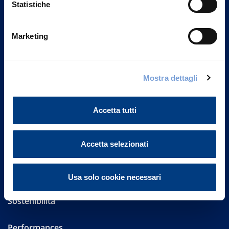
Statistiche
Marketing
Vittoria Assicurazioni S.p.A.
Via Ignazio Gardella, 2
20149 Milano
Part. IVA 01329510158
Mostra dettagli
FAQ
Accetta tutti
Governance
Accetta selezionati
Investor Relations
Altre informazioni
Usa solo cookie necessari
Sostenibilità
Performances