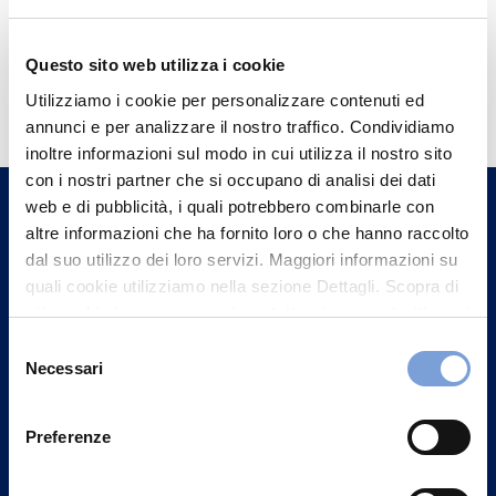
Questo sito web utilizza i cookie
Hai bisogno di
Utilizziamo i cookie per personalizzare contenuti ed
informazioni?
annunci e per analizzare il nostro traffico. Condividiamo
Trova l'Agenzia più vicina a te e parla con
inoltre informazioni sul modo in cui utilizza il nostro sito
con i nostri partner che si occupano di analisi dei dati
un nostro Agente.
web e di pubblicità, i quali potrebbero combinarle con
altre informazioni che ha fornito loro o che hanno raccolto
Contattaci
dal suo utilizzo dei loro servizi. Maggiori informazioni su
quali cookie utilizziamo nella sezione Dettagli. Scopra di
più su chi siamo, come può contattarci e come trattiamo i
dati personali nella nostra Informativa sulla privacy che
Selezione
può trovare nel footer del sito nella sezione "Informativa
Necessari
del
Privacy del sito".
consenso
Preferenze