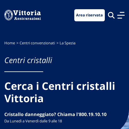
Vai
Vai
Vai
al
al
al
Area riservata
menu
contenuto
footer
di
principale
navigazione
Home
Centri convenzionati
La Spezia
Centri cristalli
Cerca i Centri cristalli
Vittoria
Cristallo danneggiato? Chiama l'800.19.10.10
Da Lunedì a Venerdì dalle 9 alle 18