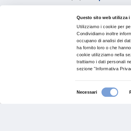
Visita il sito
Questo sito web utilizza i
Utilizziamo i cookie per pe
Condividiamo inoltre informa
occupano di analisi dei dat
ha fornito loro o che hanno
cookie utilizziamo nella s
trattiamo i dati personali n
sezione "Informativa Privac
Carglass - Gori Officina 
Selezione
Necessari
del
consenso
Via Giordania, 18
58100 Grosseto (GR)