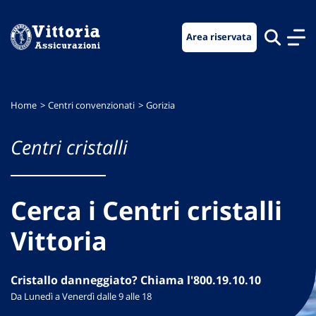
Vai
Vai
Vai
al
al
al
Area riservata
menu
contenuto
footer
di
principale
navigazione
Home
Centri convenzionati
Gorizia
Centri cristalli
Cerca i Centri cristalli
Vittoria
Cristallo danneggiato? Chiama l'800.19.10.10
Da Lunedì a Venerdì dalle 9 alle 18