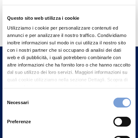
Questo sito web utilizza i cookie
Hai bisogno di
Utilizziamo i cookie per personalizzare contenuti ed
informazioni?
annunci e per analizzare il nostro traffico. Condividiamo
Trova l'Agenzia più vicina a te e parla con
inoltre informazioni sul modo in cui utilizza il nostro sito
con i nostri partner che si occupano di analisi dei dati
un nostro Agente.
web e di pubblicità, i quali potrebbero combinarle con
altre informazioni che ha fornito loro o che hanno raccolto
Contattaci
dal suo utilizzo dei loro servizi. Maggiori informazioni su
quali cookie utilizziamo nella sezione Dettagli. Scopra di
più su chi siamo, come può contattarci e come trattiamo i
dati personali nella nostra Informativa sulla privacy che
Selezione
può trovare nel footer del sito nella sezione "Informativa
Necessari
del
Privacy del sito".
consenso
Preferenze