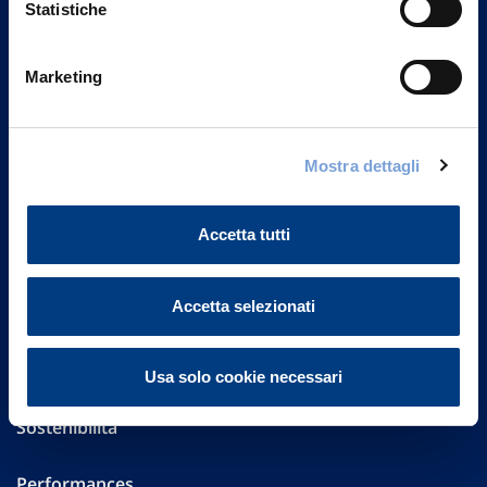
Statistiche
Marketing
Vittoria Assicurazioni S.p.A.
Via Ignazio Gardella, 2
20149 Milano
Part. IVA 01329510158
Mostra dettagli
FAQ
Accetta tutti
Governance
Accetta selezionati
Investor Relations
Altre informazioni
Usa solo cookie necessari
Sostenibilità
Performances