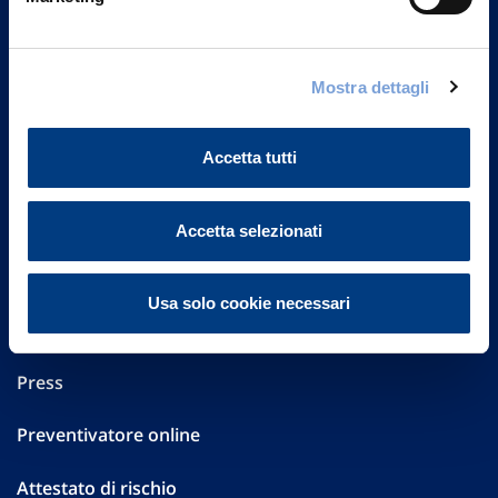
Part. IVA 01329510158
FAQ
Mostra dettagli
Governance
Accetta tutti
Investor Relations
Altre informazioni
Accetta selezionati
Sostenibilità
Usa solo cookie necessari
Performances
Press
Preventivatore online
Attestato di rischio