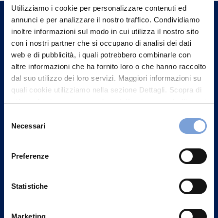
un nostro Agente.
Utilizziamo i cookie per personalizzare contenuti ed
annunci e per analizzare il nostro traffico. Condividiamo
inoltre informazioni sul modo in cui utilizza il nostro sito
Contattaci
con i nostri partner che si occupano di analisi dei dati
web e di pubblicità, i quali potrebbero combinarle con
altre informazioni che ha fornito loro o che hanno raccolto
dal suo utilizzo dei loro servizi. Maggiori informazioni su
quali cookie utilizziamo nella sezione Dettagli. Scopra di
più su chi siamo, come può contattarci e come trattiamo i
dati personali nella nostra Informativa sulla privacy che
Selezione
può trovare nel footer del sito nella sezione "Informativa
Necessari
del
Privacy del sito".
consenso
Preferenze
Vittoria Assicurazioni S.p.A.
Statistiche
Via Ignazio Gardella, 2
20149 Milano
Marketing