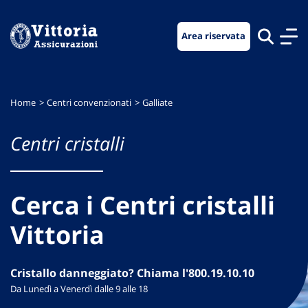
Vai
Vai
Vai
al
al
al
Area riservata
menu
contenuto
footer
di
principale
navigazione
Home
Centri convenzionati
Galliate
Centri cristalli
Cerca i Centri cristalli
Vittoria
Cristallo danneggiato? Chiama l'800.19.10.10
Da Lunedì a Venerdì dalle 9 alle 18