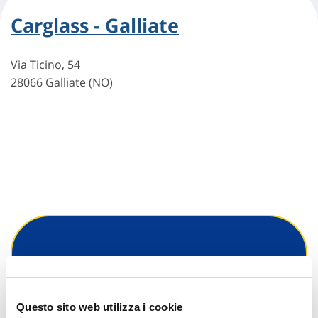
Carglass - Galliate
Via Ticino, 54
28066 Galliate (NO)
Hai bisogno di
informazioni?
Questo sito web utilizza i cookie
Trova l'Agenzia più vicina a te e parla con