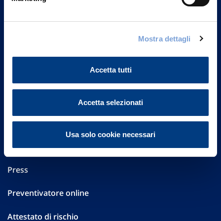
Part. IVA 01329510158
FAQ
Mostra dettagli
Governance
Accetta tutti
Investor Relations
Altre informazioni
Accetta selezionati
Sostenibilità
Usa solo cookie necessari
Performances
Press
Preventivatore online
Attestato di rischio