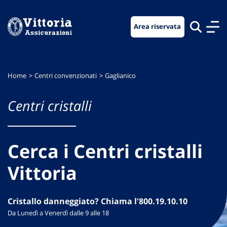
Vai
Vai
Vai
al
al
al
Area riservata
menu
contenuto
footer
di
principale
navigazione
Home
Centri convenzionati
Gaglianico
Centri cristalli
Cerca i Centri cristalli
Vittoria
Cristallo danneggiato? Chiama l'800.19.10.10
Da Lunedì a Venerdì dalle 9 alle 18