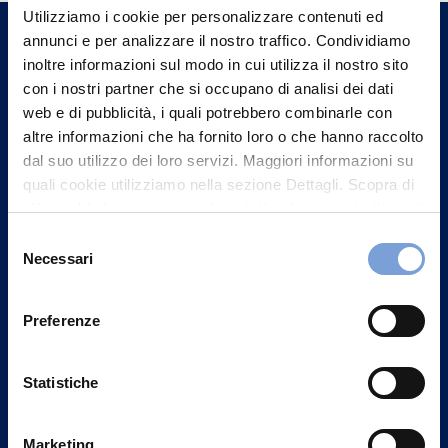
un nostro Agente.
Utilizziamo i cookie per personalizzare contenuti ed
annunci e per analizzare il nostro traffico. Condividiamo
inoltre informazioni sul modo in cui utilizza il nostro sito
Contattaci
con i nostri partner che si occupano di analisi dei dati
web e di pubblicità, i quali potrebbero combinarle con
altre informazioni che ha fornito loro o che hanno raccolto
dal suo utilizzo dei loro servizi. Maggiori informazioni su
quali cookie utilizziamo nella sezione Dettagli. Scopra di
più su chi siamo, come può contattarci e come trattiamo i
dati personali nella nostra Informativa sulla privacy che
Selezione
può trovare nel footer del sito nella sezione "Informativa
Necessari
del
Privacy del sito".
consenso
Preferenze
Vittoria Assicurazioni S.p.A.
Statistiche
Via Ignazio Gardella, 2
20149 Milano
Marketing