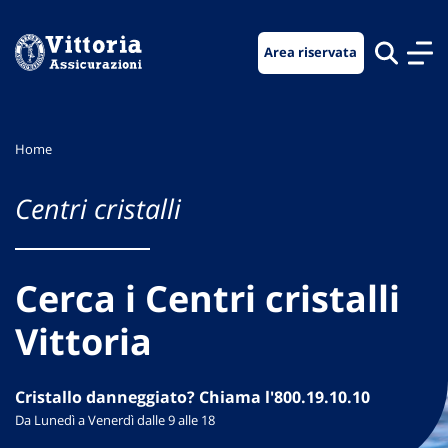
Vai
Vai
Vai
al
al
al
Area riservata
menu
contenuto
footer
di
principale
navigazione
Home
Centri cristalli
Cerca i Centri cristalli
Vittoria
Cristallo danneggiato? Chiama l'800.19.10.10
Da Lunedì a Venerdì dalle 9 alle 18