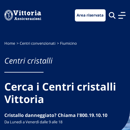
Vai
Vai
Vai
al
al
al
Area riservata
menu
contenuto
footer
di
principale
navigazione
Home
Centri convenzionati
Fiumicino
Centri cristalli
Cerca i Centri cristalli
Vittoria
Cristallo danneggiato? Chiama l'800.19.10.10
Da Lunedì a Venerdì dalle 9 alle 18