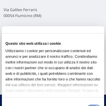
Via Galileo Ferraris
00054 Fiumicino (RM)
Questo sito web utilizza i cookie
Utilizziamo i cookie per personalizzare contenuti ed
annunci e per analizzare il nostro traffico. Condividiamo
inoltre informazioni sul modo in cui utilizza il nostro sito
con i nostri partner che si occupano di analisi dei dati
web e di pubblicità, i quali potrebbero combinarle con
Hai bisogno di
altre informazioni che ha fornito loro o che hanno raccolto
informazioni?
dal suo utilizzo dei loro servizi. Maggiori informazioni su
quali cookie utilizziamo nella sezione Dettagli. Scopra di
Trova l'Agenzia più vicina a te e parla con
più su chi siamo, come può contattarci e come trattiamo i
un nostro Agente.
dati personali nella nostra Informativa sulla privacy che
Selezione