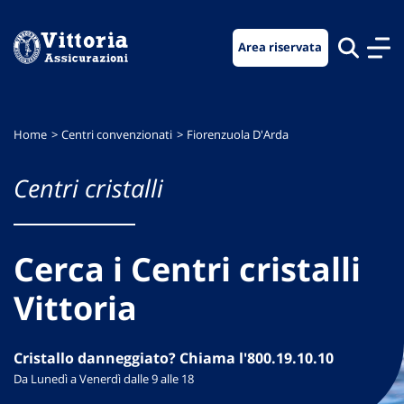
Vai
Vai
Vai
al
al
al
Area riservata
menu
contenuto
footer
di
principale
navigazione
Home
Centri convenzionati
Fiorenzuola D'Arda
Centri cristalli
Cerca i Centri cristalli
Vittoria
Cristallo danneggiato? Chiama l'800.19.10.10
Da Lunedì a Venerdì dalle 9 alle 18