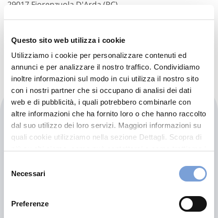
29017 Fiorenzuola D'Arda (PC)
Indicazioni
Questo sito web utilizza i cookie
Visita il sito
Utilizziamo i cookie per personalizzare contenuti ed
annunci e per analizzare il nostro traffico. Condividiamo
inoltre informazioni sul modo in cui utilizza il nostro sito
con i nostri partner che si occupano di analisi dei dati
web e di pubblicità, i quali potrebbero combinarle con
Carglass - Fiorenzuola
altre informazioni che ha fornito loro o che hanno raccolto
dal suo utilizzo dei loro servizi. Maggiori informazioni su
quali cookie utilizziamo nella sezione Dettagli. Scopra di
Via Friuli 5
più su chi siamo, come può contattarci e come trattiamo i
29017 Fiorenzuola D'Arda (PC)
dati personali nella nostra Informativa sulla privacy che
Selezione
può trovare nel footer del sito nella sezione "Informativa
Necessari
del
Privacy del sito".
consenso
Preferenze