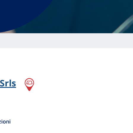
Srls
zioni