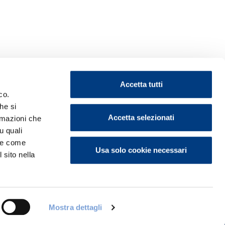
Accetta tutti
co.
he si
Accetta selezionati
ormazioni che
u quali
ontattaci
i e come
Usa solo cookie necessari
 sito nella
Mostra dettagli