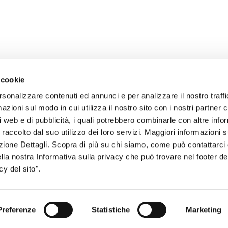
 cookie
rsonalizzare contenuti ed annunci e per analizzare il nostro traffi
zioni sul modo in cui utilizza il nostro sito con i nostri partner c
i web e di pubblicità, i quali potrebbero combinarle con altre inf
sogno di informazioni?
 raccolto dal suo utilizzo dei loro servizi. Maggiori informazioni s
genzia più vicina a te e parla con un
C
ezione Dettagli. Scopra di più su chi siamo, come può contattarc
ella nostra Informativa sulla privacy che può trovare nel footer del
ente.
y del sito".
Preferenze
Statistiche
Marketing