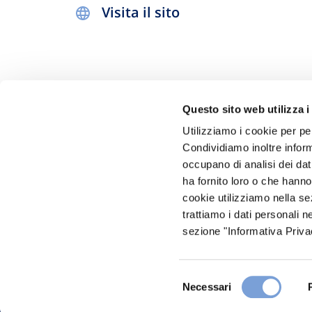
Visita il sito
Questo sito web utilizza i
Utilizziamo i cookie per pe
Condividiamo inoltre informa
occupano di analisi dei dat
Hai bi
ha fornito loro o che hanno
Trova l'A
cookie utilizziamo nella s
trattiamo i dati personali n
nostro Ag
sezione "Informativa Privac
Selezione
Necessari
del
consenso