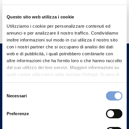
Questo sito web utilizza i cookie
Hai bisogno di
Utilizziamo i cookie per personalizzare contenuti ed
informazioni?
annunci e per analizzare il nostro traffico. Condividiamo
Trova l'Agenzia più vicina a te e parla con
inoltre informazioni sul modo in cui utilizza il nostro sito
con i nostri partner che si occupano di analisi dei dati
un nostro Agente.
web e di pubblicità, i quali potrebbero combinarle con
altre informazioni che ha fornito loro o che hanno raccolto
Contattaci
dal suo utilizzo dei loro servizi. Maggiori informazioni su
quali cookie utilizziamo nella sezione Dettagli. Scopra di
più su chi siamo, come può contattarci e come trattiamo i
dati personali nella nostra Informativa sulla privacy che
Selezione
può trovare nel footer del sito nella sezione "Informativa
Necessari
del
Privacy del sito".
consenso
Preferenze