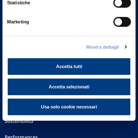
Statistiche
Marketing
Vittoria Assicurazioni S.p.A.
Via Ignazio Gardella, 2
20149 Milano
Part. IVA 01329510158
Mostra dettagli
FAQ
Accetta tutti
Governance
Accetta selezionati
Investor Relations
Altre informazioni
Usa solo cookie necessari
Sostenibilità
Performances