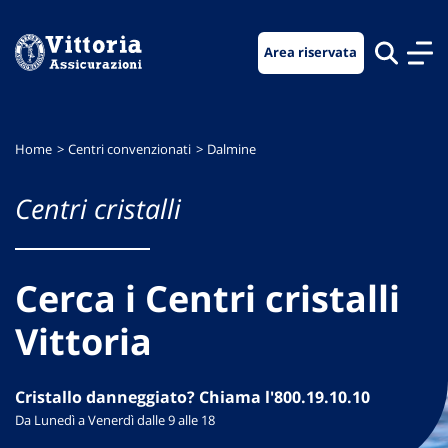
Vai
Vai
Vai
al
al
al
Area riservata
menu
contenuto
footer
di
principale
navigazione
Home
Centri convenzionati
Dalmine
Centri cristalli
Cerca i Centri cristalli
Vittoria
Cristallo danneggiato? Chiama l'800.19.10.10
Da Lunedì a Venerdì dalle 9 alle 18