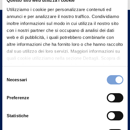
Questo sito web utilizza i cookie
Trova l'Agenzia più vicina a te e parla con
Utilizziamo i cookie per personalizzare contenuti ed
un nostro Agente.
annunci e per analizzare il nostro traffico. Condividiamo
inoltre informazioni sul modo in cui utilizza il nostro sito
Contattaci
con i nostri partner che si occupano di analisi dei dati
web e di pubblicità, i quali potrebbero combinarle con
altre informazioni che ha fornito loro o che hanno raccolto
dal suo utilizzo dei loro servizi. Maggiori informazioni su
quali cookie utilizziamo nella sezione Dettagli. Scopra di
più su chi siamo, come può contattarci e come trattiamo i
dati personali nella nostra Informativa sulla privacy che
Selezione
può trovare nel footer del sito nella sezione "Informativa
Necessari
del
Privacy del sito".
consenso
Preferenze
Statistiche
Vittoria Assicurazioni S.p.A.
Via Ignazio Gardella, 2