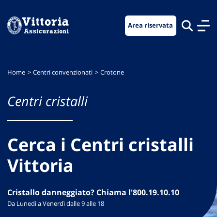
Vai
Vai
Vai
al
al
al
Area riservata
menu
contenuto
footer
di
principale
navigazione
Home
Centri convenzionati
Crotone
Centri cristalli
Cerca i Centri cristalli
Vittoria
Cristallo danneggiato? Chiama l'800.19.10.10
Da Lunedì a Venerdì dalle 9 alle 18