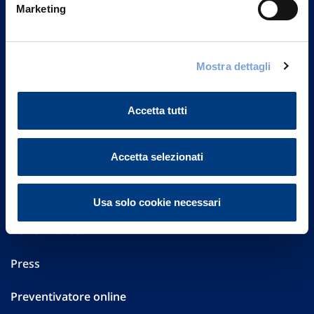
20149 Milano
Marketing
Part. IVA 01329510158
FAQ
Mostra dettagli
Governance
Accetta tutti
Investor Relations
Accetta selezionati
Altre informazioni
Sostenibilità
Usa solo cookie necessari
Performances
Press
Preventivatore online