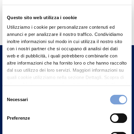
Questo sito web utilizza i cookie
Hai bisogno di
Utilizziamo i cookie per personalizzare contenuti ed
informazioni?
annunci e per analizzare il nostro traffico. Condividiamo
Trova l'Agenzia più vicina a te e parla con
inoltre informazioni sul modo in cui utilizza il nostro sito
con i nostri partner che si occupano di analisi dei dati
un nostro Agente.
web e di pubblicità, i quali potrebbero combinarle con
altre informazioni che ha fornito loro o che hanno raccolto
Contattaci
dal suo utilizzo dei loro servizi. Maggiori informazioni su
quali cookie utilizziamo nella sezione Dettagli. Scopra di
più su chi siamo, come può contattarci e come trattiamo i
dati personali nella nostra Informativa sulla privacy che
Selezione
può trovare nel footer del sito nella sezione "Informativa
Necessari
del
Privacy del sito".
consenso
Preferenze