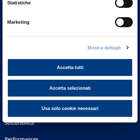
Statistiche
Marketing
Vittoria Assicurazioni S.p.A.
Via Ignazio Gardella, 2
20149 Milano
Part. IVA 01329510158
Mostra dettagli
FAQ
Accetta tutti
Governance
Accetta selezionati
Investor Relations
Altre informazioni
Usa solo cookie necessari
Sostenibilità
Performances