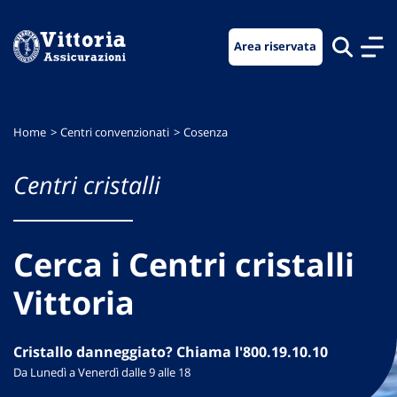
Vai
Vai
Vai
al
al
al
Area riservata
menu
contenuto
footer
di
principale
navigazione
Home
Centri convenzionati
Cosenza
Centri cristalli
Cerca i Centri cristalli
Vittoria
Cristallo danneggiato? Chiama l'800.19.10.10
Da Lunedì a Venerdì dalle 9 alle 18