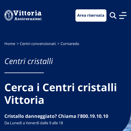
Vai
Vai
Vai
al
al
al
Area riservata
menu
contenuto
footer
di
principale
navigazione
Home
Centri convenzionati
Cornaredo
Centri cristalli
Cerca i Centri cristalli
Vittoria
Cristallo danneggiato? Chiama l'800.19.10.10
Da Lunedì a Venerdì dalle 9 alle 18