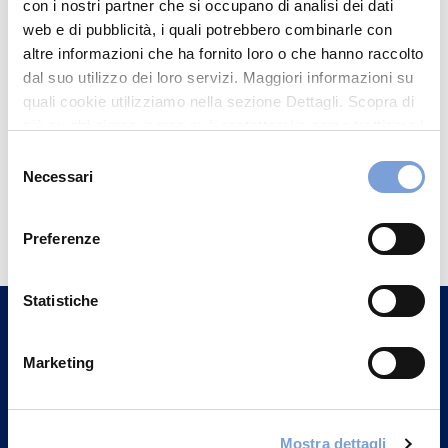
con i nostri partner che si occupano di analisi dei dati
web e di pubblicità, i quali potrebbero combinarle con
altre informazioni che ha fornito loro o che hanno raccolto
dal suo utilizzo dei loro servizi. Maggiori informazioni su
quali cookie utilizziamo nella sezione Dettagli. Scopra di
più su chi siamo, come può contattarci e come trattiamo i
dati personali nella nostra Informativa sulla privacy che
Selezione
può trovare nel footer del sito nella sezione "Informativa
Necessari
del
Privacy del sito".
Hai bisogno di
consenso
informazioni?
Preferenze
Trova l'Agenzia più vicina a te e parla con
un nostro Agente.
Statistiche
Contattaci
Marketing
Mostra dettagli