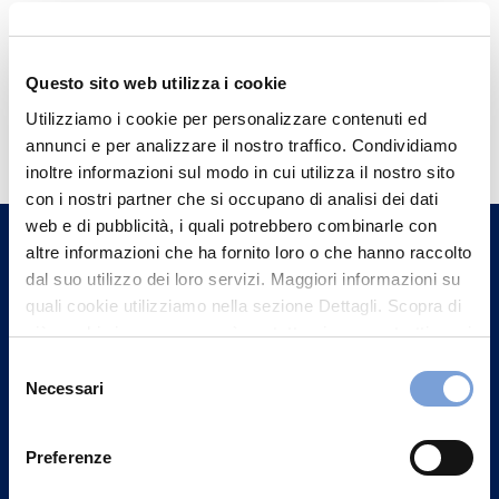
Questo sito web utilizza i cookie
Hai bisogno di
Utilizziamo i cookie per personalizzare contenuti ed
informazioni?
annunci e per analizzare il nostro traffico. Condividiamo
inoltre informazioni sul modo in cui utilizza il nostro sito
Trova l'Agenzia più vicina a te e parla con
con i nostri partner che si occupano di analisi dei dati
un nostro Agente.
web e di pubblicità, i quali potrebbero combinarle con
altre informazioni che ha fornito loro o che hanno raccolto
dal suo utilizzo dei loro servizi. Maggiori informazioni su
Contattaci
quali cookie utilizziamo nella sezione Dettagli. Scopra di
più su chi siamo, come può contattarci e come trattiamo i
dati personali nella nostra Informativa sulla privacy che
Selezione
può trovare nel footer del sito nella sezione "Informativa
Necessari
del
Privacy del sito".
consenso
Preferenze