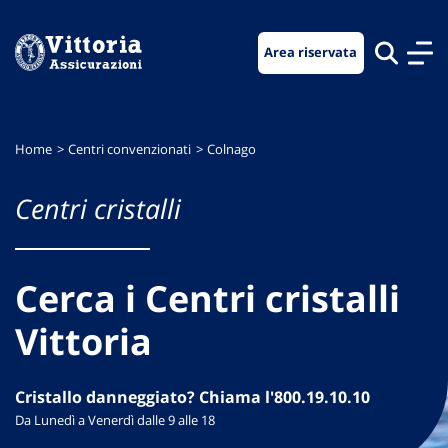
Vai
Vai
Vai
al
al
al
Area riservata
menu
contenuto
footer
di
principale
navigazione
Home
Centri convenzionati
Colnago
Centri cristalli
Cerca i Centri cristalli
Vittoria
Cristallo danneggiato? Chiama l'800.19.10.10
Da Lunedì a Venerdì dalle 9 alle 18