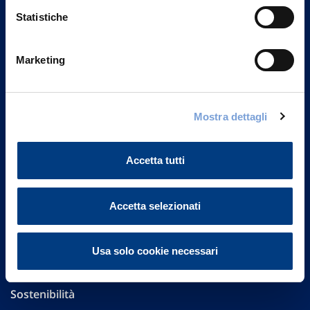
Statistiche
Marketing
Vittoria Assicurazioni S.p.A.
Via Ignazio Gardella, 2
20149 Milano
Mostra dettagli
Part. IVA 01329510158
Accetta tutti
FAQ
Governance
Accetta selezionati
Investor Relations
Usa solo cookie necessari
Altre informazioni
Sostenibilità