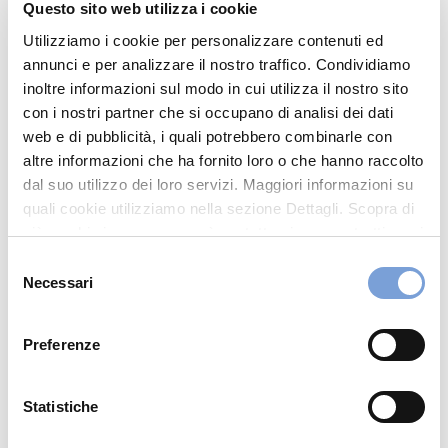
Questo sito web utilizza i cookie
In Evidenza
Utilizziamo i cookie per personalizzare contenuti ed
Via Salaria Per L'Aquila,53
annunci e per analizzare il nostro traffico. Condividiamo
2015 Cittaducale (RI)
inoltre informazioni sul modo in cui utilizza il nostro sito
Indicazioni
con i nostri partner che si occupano di analisi dei dati
web e di pubblicità, i quali potrebbero combinarle con
Visita il sito
altre informazioni che ha fornito loro o che hanno raccolto
dal suo utilizzo dei loro servizi. Maggiori informazioni su
quali cookie utilizziamo nella sezione Dettagli. Scopra di
più su chi siamo, come può contattarci e come trattiamo i
dati personali nella nostra Informativa sulla privacy che
Selezione
può trovare nel footer del sito nella sezione "Informativa
Necessari
del
Privacy del sito".
consenso
Preferenze
Statistiche
Hai bisogno di