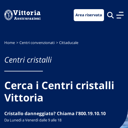
Vai
Vai
Vai
al
al
al
Area riservata
menu
contenuto
footer
di
principale
navigazione
Home
Centri convenzionati
Cittaducale
Centri cristalli
Cerca i Centri cristalli
Vittoria
Cristallo danneggiato? Chiama l'800.19.10.10
Da Lunedì a Venerdì dalle 9 alle 18