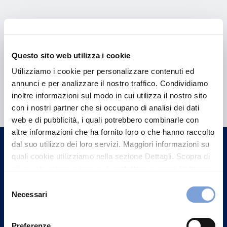
Questo sito web utilizza i cookie
Utilizziamo i cookie per personalizzare contenuti ed
annunci e per analizzare il nostro traffico. Condividiamo
Hai bisogno di
inoltre informazioni sul modo in cui utilizza il nostro sito
informazioni?
con i nostri partner che si occupano di analisi dei dati
Trova l'Agenzia più vicina a te e parla con
web e di pubblicità, i quali potrebbero combinarle con
altre informazioni che ha fornito loro o che hanno raccolto
un nostro Agente.
dal suo utilizzo dei loro servizi. Maggiori informazioni su
quali cookie utilizziamo nella sezione Dettagli. Scopra di
Contattaci
più su chi siamo, come può contattarci e come trattiamo i
dati personali nella nostra Informativa sulla privacy che
Selezione
può trovare nel footer del sito nella sezione "Informativa
Necessari
del
Privacy del sito".
consenso
Preferenze