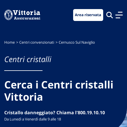
Vai
Vai
Vai
al
al
al
Area riservata
menu
contenuto
footer
di
principale
navigazione
Home
Centri convenzionati
Cernusco Sul Naviglio
Centri cristalli
Cerca i Centri cristalli
Vittoria
Cristallo danneggiato? Chiama l'800.19.10.10
Da Lunedì a Venerdì dalle 9 alle 18