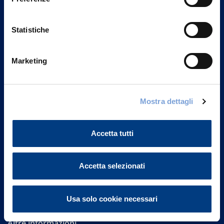
Statistiche
Marketing
Vittoria Assicurazioni S.p.A.
Mostra dettagli
Via Ignazio Gardella, 2
20149 Milano
Part. IVA 01329510158
Accetta tutti
FAQ
Accetta selezionati
Governance
Investor Relations
Usa solo cookie necessari
Altre informazioni