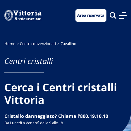
Vai
Vai
Vai
al
al
al
Area riservata
menu
contenuto
footer
di
principale
navigazione
Home
Centri convenzionati
Cavallino
Centri cristalli
Cerca i Centri cristalli
Vittoria
Cristallo danneggiato? Chiama l'800.19.10.10
Da Lunedì a Venerdì dalle 9 alle 18