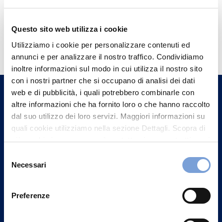
Questo sito web utilizza i cookie
Hai bisogno di
Utilizziamo i cookie per personalizzare contenuti ed
informazioni?
annunci e per analizzare il nostro traffico. Condividiamo
Trova l'Agenzia più vicina a te e parla con
inoltre informazioni sul modo in cui utilizza il nostro sito
con i nostri partner che si occupano di analisi dei dati
un nostro Agente.
web e di pubblicità, i quali potrebbero combinarle con
altre informazioni che ha fornito loro o che hanno raccolto
Contattaci
dal suo utilizzo dei loro servizi. Maggiori informazioni su
quali cookie utilizziamo nella sezione Dettagli. Scopra di
più su chi siamo, come può contattarci e come trattiamo i
dati personali nella nostra Informativa sulla privacy che
Selezione
può trovare nel footer del sito nella sezione "Informativa
Necessari
del
Privacy del sito".
consenso
Preferenze