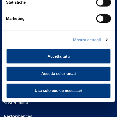
Statistiche
Marketing
Vittoria Assicurazioni S.p.A.
Via Ignazio Gardella, 2
20149 Milano
Part. IVA 01329510158
Mostra dettagli
FAQ
Accetta tutti
Governance
Accetta selezionati
Investor Relations
Altre informazioni
Usa solo cookie necessari
Sostenibilità
Performances