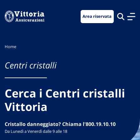
Vai
Vai
Vai
al
al
al
Area riservata
menu
contenuto
footer
di
principale
navigazione
Home
Centri cristalli
Cerca i Centri cristalli
Vittoria
Cristallo danneggiato? Chiama l'800.19.10.10
Da Lunedì a Venerdì dalle 9 alle 18