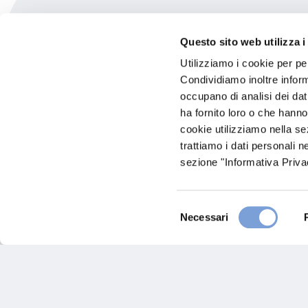
Carglass - Castelfranc
Questo sito web utilizza i
Utilizziamo i cookie per pe
Via Matteotti, 5
Condividiamo inoltre informa
31033 Castelfranco Veneto (TV)
occupano di analisi dei dat
ha fornito loro o che hanno
cookie utilizziamo nella s
trattiamo i dati personali n
sezione "Informativa Privac
Selezione
Necessari
del
consenso
Hai bi
Trova l'A
nostro Ag