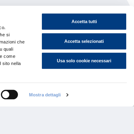
Accetta tutti
co.
he si
Accetta selezionati
ormazioni che
u quali
i e come
Usa solo cookie necessari
 sito nella
Mostra dettagli
ontattaci