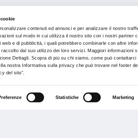
o Veneto
 cookie
rsonalizzare contenuti ed annunci e per analizzare il nostro traffi
zioni sul modo in cui utilizza il nostro sito con i nostri partner c
i web e di pubblicità, i quali potrebbero combinarle con altre inf
 raccolto dal suo utilizzo dei loro servizi. Maggiori informazioni s
ezione Dettagli. Scopra di più su chi siamo, come può contattarc
ella nostra Informativa sulla privacy che può trovare nel footer del
y del sito".
Preferenze
Statistiche
Marketing
sogno di informazioni?
genzia più vicina a te e parla con un
C
ente.