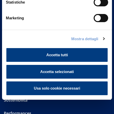
Statistiche
Marketing
Vittoria Assicurazioni S.p.A.
Via Ignazio Gardella, 2
20149 Milano
Part. IVA 01329510158
Mostra dettagli
FAQ
Accetta tutti
Governance
Accetta selezionati
Investor Relations
Altre informazioni
Usa solo cookie necessari
Sostenibilità
Performances