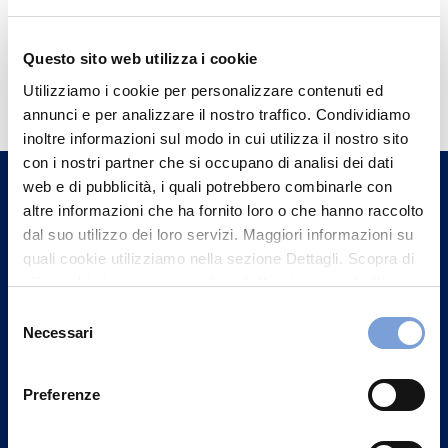
Questo sito web utilizza i cookie
Hai bisogno di
Utilizziamo i cookie per personalizzare contenuti ed
informazioni?
annunci e per analizzare il nostro traffico. Condividiamo
Trova l'Agenzia più vicina a te e parla con
inoltre informazioni sul modo in cui utilizza il nostro sito
con i nostri partner che si occupano di analisi dei dati
un nostro Agente.
web e di pubblicità, i quali potrebbero combinarle con
altre informazioni che ha fornito loro o che hanno raccolto
Contattaci
dal suo utilizzo dei loro servizi. Maggiori informazioni su
quali cookie utilizziamo nella sezione Dettagli. Scopra di
più su chi siamo, come può contattarci e come trattiamo i
dati personali nella nostra Informativa sulla privacy che
Selezione
può trovare nel footer del sito nella sezione "Informativa
Necessari
del
Privacy del sito".
consenso
Preferenze