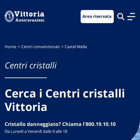
Vai
Vai
Vai
al
al
al
Area riservata
menu
contenuto
footer
di
principale
navigazione
Home
Centri convenzionati
Castel Mella
Centri cristalli
Cerca i Centri cristalli
Vittoria
Cristallo danneggiato? Chiama l'800.19.10.10
Da Lunedì a Venerdì dalle 9 alle 18