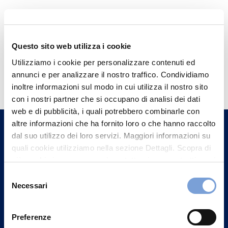
Questo sito web utilizza i cookie
Utilizziamo i cookie per personalizzare contenuti ed
Hai bisogno di
annunci e per analizzare il nostro traffico. Condividiamo
informazioni?
inoltre informazioni sul modo in cui utilizza il nostro sito
con i nostri partner che si occupano di analisi dei dati
Trova l'Agenzia più vicina a te e parla con
web e di pubblicità, i quali potrebbero combinarle con
un nostro Agente.
altre informazioni che ha fornito loro o che hanno raccolto
dal suo utilizzo dei loro servizi. Maggiori informazioni su
Contattaci
quali cookie utilizziamo nella sezione Dettagli. Scopra di
più su chi siamo, come può contattarci e come trattiamo i
dati personali nella nostra Informativa sulla privacy che
Selezione
può trovare nel footer del sito nella sezione "Informativa
Necessari
del
Privacy del sito".
consenso
Preferenze