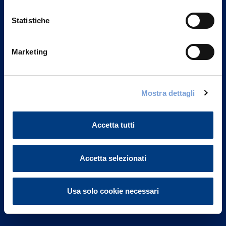
Statistiche
Marketing
Vittoria Assicurazioni S.p.A.
Via Ignazio Gardella, 2
Mostra dettagli
20149 Milano
Part. IVA 01329510158
Accetta tutti
FAQ
Governance
Accetta selezionati
Investor Relations
Usa solo cookie necessari
Altre informazioni