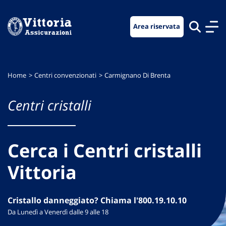
Vai
Vai
Vai
al
al
al
Area riservata
menu
contenuto
footer
di
principale
navigazione
Home
Centri convenzionati
Carmignano Di Brenta
Centri cristalli
Cerca i Centri cristalli
Vittoria
Cristallo danneggiato? Chiama l'800.19.10.10
Da Lunedì a Venerdì dalle 9 alle 18