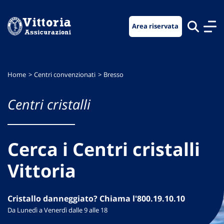
Vai
Vai
Vai
al
al
al
Area riservata
menu
contenuto
footer
di
principale
navigazione
Home
Centri convenzionati
Bresso
Centri cristalli
Cerca i Centri cristalli
Vittoria
Cristallo danneggiato? Chiama l'800.19.10.10
Da Lunedì a Venerdì dalle 9 alle 18