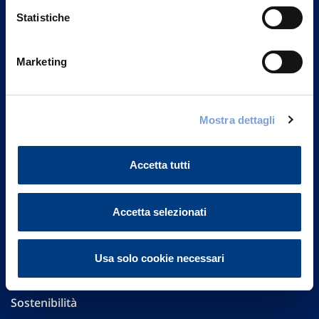
Statistiche
Marketing
Vittoria Assicurazioni S.p.A.
Via Ignazio Gardella, 2
20149 Milano
Mostra dettagli
Part. IVA 01329510158
Accetta tutti
FAQ
Governance
Accetta selezionati
Investor Relations
Usa solo cookie necessari
Altre informazioni
Sostenibilità