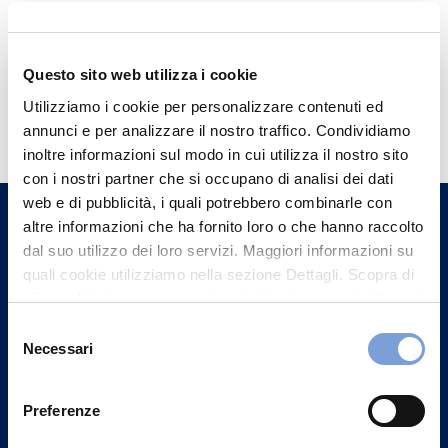
Questo sito web utilizza i cookie
Hai bisogno di
Utilizziamo i cookie per personalizzare contenuti ed
informazioni?
annunci e per analizzare il nostro traffico. Condividiamo
inoltre informazioni sul modo in cui utilizza il nostro sito
Trova l'Agenzia più vicina a te e parla con
con i nostri partner che si occupano di analisi dei dati
un nostro Agente.
web e di pubblicità, i quali potrebbero combinarle con
altre informazioni che ha fornito loro o che hanno raccolto
dal suo utilizzo dei loro servizi. Maggiori informazioni su
Contattaci
quali cookie utilizziamo nella sezione Dettagli. Scopra di
più su chi siamo, come può contattarci e come trattiamo i
dati personali nella nostra Informativa sulla privacy che
Selezione
può trovare nel footer del sito nella sezione "Informativa
Necessari
del
Privacy del sito".
consenso
Preferenze