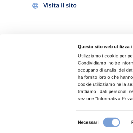
Visita il sito
Questo sito web utilizza i
Utilizziamo i cookie per pe
Condividiamo inoltre informa
occupano di analisi dei dat
Hai bi
ha fornito loro o che hanno
Trova l'A
cookie utilizziamo nella s
trattiamo i dati personali n
nostro Ag
sezione "Informativa Privac
Selezione
Necessari
del
consenso