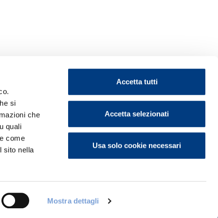
Accetta tutti
co.
he si
Accetta selezionati
ormazioni che
u quali
ontattaci
i e come
Usa solo cookie necessari
 sito nella
Mostra dettagli