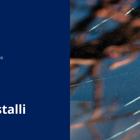
zo
talli