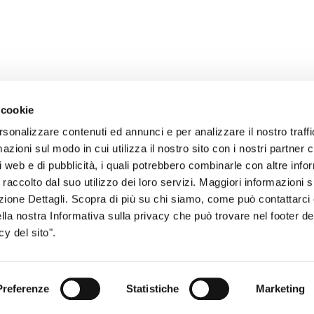
 cookie
rsonalizzare contenuti ed annunci e per analizzare il nostro traffi
zioni sul modo in cui utilizza il nostro sito con i nostri partner c
i web e di pubblicità, i quali potrebbero combinarle con altre inf
sogno di informazioni?
 raccolto dal suo utilizzo dei loro servizi. Maggiori informazioni s
genzia più vicina a te e parla con un
C
ezione Dettagli. Scopra di più su chi siamo, come può contattarc
ella nostra Informativa sulla privacy che può trovare nel footer del
ente.
y del sito".
Preferenze
Statistiche
Marketing