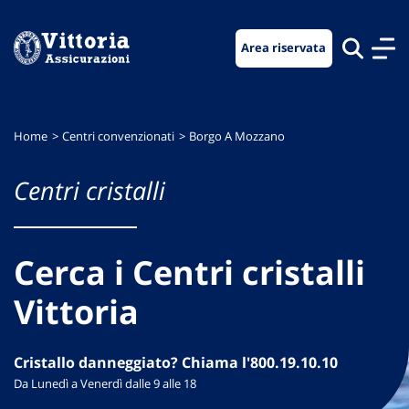
Vai
Vai
Vai
al
al
al
Area riservata
menu
contenuto
footer
di
principale
navigazione
Home
Centri convenzionati
Borgo A Mozzano
Centri cristalli
Cerca i Centri cristalli
Vittoria
Cristallo danneggiato? Chiama l'800.19.10.10
Da Lunedì a Venerdì dalle 9 alle 18