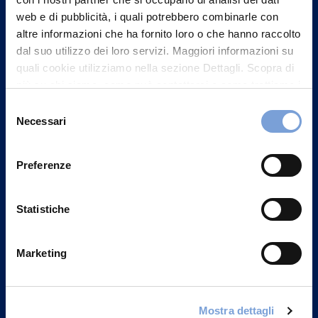
web e di pubblicità, i quali potrebbero combinarle con
altre informazioni che ha fornito loro o che hanno raccolto
dal suo utilizzo dei loro servizi. Maggiori informazioni su
quali cookie utilizziamo nella sezione Dettagli. Scopra di
più su chi siamo, come può contattarci e come trattiamo i
dati personali nella nostra Informativa sulla privacy che
Selezione
può trovare nel footer del sito nella sezione "Informativa
Necessari
del
Privacy del sito".
consenso
Vittoria Assicurazioni S.p.A.
Via Ignazio Gardella, 2
Preferenze
20149 Milano
Part. IVA 01329510158
Statistiche
FAQ
Marketing
Governance
Investor Relations
Mostra dettagli