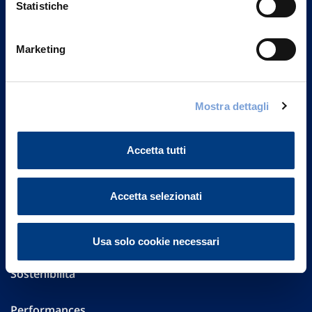
Statistiche
Marketing
Vittoria Assicurazioni S.p.A.
Via Ignazio Gardella, 2
20149 Milano
Part. IVA 01329510158
Mostra dettagli
FAQ
Accetta tutti
Governance
Accetta selezionati
Investor Relations
Altre informazioni
Usa solo cookie necessari
Sostenibilità
Performances