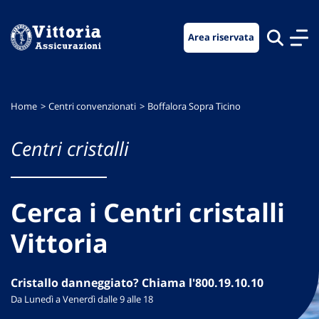
Vai
Vai
Vai
al
al
al
Area riservata
menu
contenuto
footer
di
principale
navigazione
Home
Centri convenzionati
Boffalora Sopra Ticino
Centri cristalli
Cerca i Centri cristalli
Vittoria
Cristallo danneggiato? Chiama l'800.19.10.10
Da Lunedì a Venerdì dalle 9 alle 18