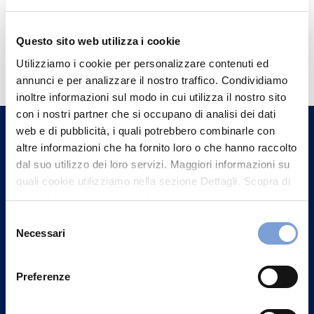
Questo sito web utilizza i cookie
Hai bisogno di
Utilizziamo i cookie per personalizzare contenuti ed
informazioni?
annunci e per analizzare il nostro traffico. Condividiamo
Trova l'Agenzia più vicina a te e parla con
inoltre informazioni sul modo in cui utilizza il nostro sito
con i nostri partner che si occupano di analisi dei dati
un nostro Agente.
web e di pubblicità, i quali potrebbero combinarle con
altre informazioni che ha fornito loro o che hanno raccolto
Contattaci
dal suo utilizzo dei loro servizi. Maggiori informazioni su
quali cookie utilizziamo nella sezione Dettagli. Scopra di
più su chi siamo, come può contattarci e come trattiamo i
dati personali nella nostra Informativa sulla privacy che
Selezione
può trovare nel footer del sito nella sezione "Informativa
Necessari
del
Privacy del sito".
consenso
Preferenze