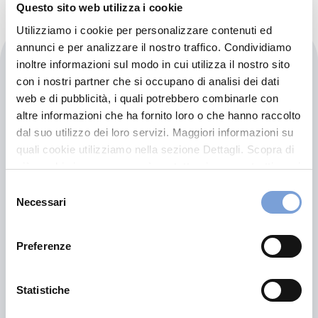
Questo sito web utilizza i cookie
Utilizziamo i cookie per personalizzare contenuti ed
annunci e per analizzare il nostro traffico. Condividiamo
Carglass - Bergamo (recastello)
inoltre informazioni sul modo in cui utilizza il nostro sito
con i nostri partner che si occupano di analisi dei dati
web e di pubblicità, i quali potrebbero combinarle con
Via Pizzo Recastello, 35
altre informazioni che ha fornito loro o che hanno raccolto
24127 Bergamo (BG)
dal suo utilizzo dei loro servizi. Maggiori informazioni su
quali cookie utilizziamo nella sezione Dettagli. Scopra di
più su chi siamo, come può contattarci e come trattiamo i
dati personali nella nostra Informativa sulla privacy che
Selezione
può trovare nel footer del sito nella sezione "Informativa
Necessari
del
Privacy del sito".
consenso
Preferenze
Statistiche
Hai bisogno di