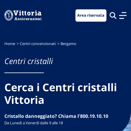
Vai
Vai
Vai
al
al
al
Area riservata
menu
contenuto
footer
di
principale
navigazione
Home
Centri convenzionati
Bergamo
Centri cristalli
Cerca i Centri cristalli
Vittoria
Cristallo danneggiato? Chiama l'800.19.10.10
Da Lunedì a Venerdì dalle 9 alle 18