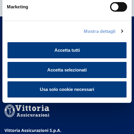
informazioni?
Marketing
Trova l'Agenzia più vicina a te e parla con
un nostro Agente.
Mostra dettagli
Contattaci
Accetta tutti
Accetta selezionati
Usa solo cookie necessari
Vittoria Assicurazioni S.p.A.