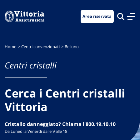
Vai
Vai
Vai
al
al
al
Area riservata
menu
contenuto
footer
di
principale
navigazione
Home
Centri convenzionati
Belluno
Centri cristalli
Cerca i Centri cristalli
Vittoria
Cristallo danneggiato? Chiama l'800.19.10.10
Da Lunedì a Venerdì dalle 9 alle 18