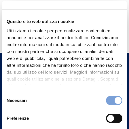
Questo sito web utilizza i cookie
Hai bisogno di
Utilizziamo i cookie per personalizzare contenuti ed
informazioni?
annunci e per analizzare il nostro traffico. Condividiamo
inoltre informazioni sul modo in cui utilizza il nostro sito
Trova l'Agenzia più vicina a te e parla con
con i nostri partner che si occupano di analisi dei dati
un nostro Agente.
web e di pubblicità, i quali potrebbero combinarle con
altre informazioni che ha fornito loro o che hanno raccolto
dal suo utilizzo dei loro servizi. Maggiori informazioni su
Contattaci
quali cookie utilizziamo nella sezione Dettagli. Scopra di
più su chi siamo, come può contattarci e come trattiamo i
dati personali nella nostra Informativa sulla privacy che
Selezione
può trovare nel footer del sito nella sezione "Informativa
Necessari
del
Privacy del sito".
consenso
Preferenze