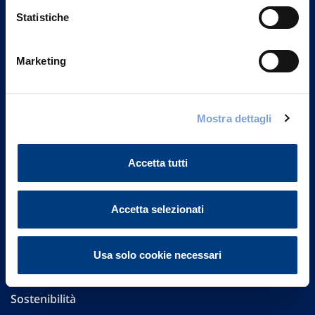
Statistiche
Marketing
Vittoria Assicurazioni S.p.A.
Via Ignazio Gardella, 2
20149 Milano
Mostra dettagli
Part. IVA 01329510158
Accetta tutti
FAQ
Governance
Accetta selezionati
Investor Relations
Usa solo cookie necessari
Altre informazioni
Sostenibilità