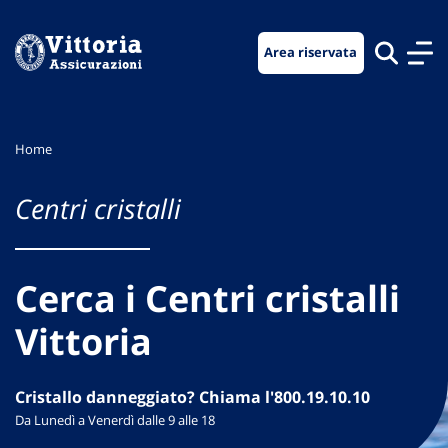
Vai
Vai
Vai
al
al
al
Area riservata
menu
contenuto
footer
di
principale
navigazione
Home
Centri cristalli
Cerca i Centri cristalli
Vittoria
Cristallo danneggiato? Chiama l'800.19.10.10
Da Lunedì a Venerdì dalle 9 alle 18