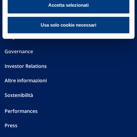
Vittoria Assicurazioni S.p.A.
Accetta selezionati
Via Ignazio Gardella, 2
20149 Milano
Part. IVA 01329510158
Usa solo cookie necessari
FAQ
Governance
Investor Relations
Altre informazioni
Sostenibilità
Performances
Press