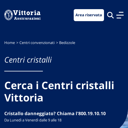
Vai
Vai
Vai
al
al
al
Area riservata
menu
contenuto
footer
di
principale
navigazione
Home
Centri convenzionati
Bedizzole
Centri cristalli
Cerca i Centri cristalli
Vittoria
Cristallo danneggiato? Chiama l'800.19.10.10
Da Lunedì a Venerdì dalle 9 alle 18