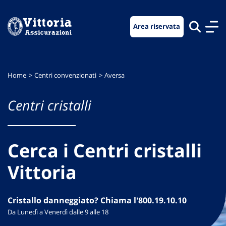
Vai
Vai
Vai
al
al
al
Area riservata
menu
contenuto
footer
di
principale
navigazione
Home
Centri convenzionati
Aversa
Centri cristalli
Cerca i Centri cristalli
Vittoria
Cristallo danneggiato? Chiama l'800.19.10.10
Da Lunedì a Venerdì dalle 9 alle 18