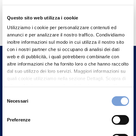
Questo sito web utilizza i cookie
Hai bisogno di
Utilizziamo i cookie per personalizzare contenuti ed
informazioni?
annunci e per analizzare il nostro traffico. Condividiamo
Trova l'Agenzia più vicina a te e parla con
inoltre informazioni sul modo in cui utilizza il nostro sito
con i nostri partner che si occupano di analisi dei dati
un nostro Agente.
web e di pubblicità, i quali potrebbero combinarle con
altre informazioni che ha fornito loro o che hanno raccolto
Contattaci
dal suo utilizzo dei loro servizi. Maggiori informazioni su
quali cookie utilizziamo nella sezione Dettagli. Scopra di
più su chi siamo, come può contattarci e come trattiamo i
dati personali nella nostra Informativa sulla privacy che
Selezione
può trovare nel footer del sito nella sezione "Informativa
Necessari
del
Privacy del sito".
consenso
Preferenze