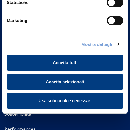
Statistiche
Marketing
Vittoria Assicurazioni S.p.A.
Via Ignazio Gardella, 2
20149 Milano
Part. IVA 01329510158
Mostra dettagli
FAQ
Accetta tutti
Governance
Accetta selezionati
Investor Relations
Altre informazioni
Usa solo cookie necessari
Sostenibilità
Performances