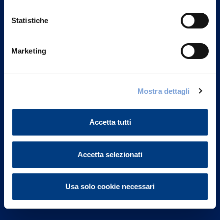
Statistiche
Marketing
Vittoria Assicurazioni S.p.A.
Via Ignazio Gardella, 2
Mostra dettagli
20149 Milano
Part. IVA 01329510158
Accetta tutti
FAQ
Governance
Accetta selezionati
Investor Relations
Usa solo cookie necessari
Altre informazioni