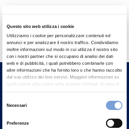
Questo sito web utilizza i cookie
Utilizziamo i cookie per personalizzare contenuti ed
Hai bisogno di
annunci e per analizzare il nostro traffico. Condividiamo
informazioni?
inoltre informazioni sul modo in cui utilizza il nostro sito
con i nostri partner che si occupano di analisi dei dati
Trova l'Agenzia più vicina a te e parla con
web e di pubblicità, i quali potrebbero combinarle con
un nostro Agente.
altre informazioni che ha fornito loro o che hanno raccolto
dal suo utilizzo dei loro servizi. Maggiori informazioni su
Contattaci
quali cookie utilizziamo nella sezione Dettagli. Scopra di
più su chi siamo, come può contattarci e come trattiamo i
dati personali nella nostra Informativa sulla privacy che
Selezione
può trovare nel footer del sito nella sezione "Informativa
Necessari
del
Privacy del sito".
consenso
Preferenze