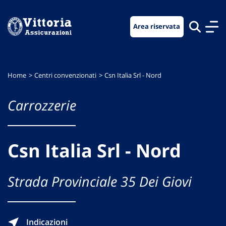
Vai
Vai
Vai
al
al
al
Area riservata
menu
contenuto
footer
di
principale
navigazione
Home
Centri convenzionati
Csn Italia Srl - Nord
Carrozzerie
Csn Italia Srl - Nord
Strada Provinciale 35 Dei Giovi
Indicazioni