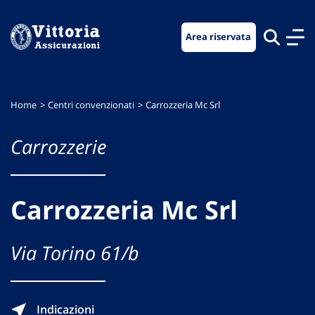
Vai
Vai
Vai
al
al
al
Area riservata
menu
contenuto
footer
di
principale
navigazione
Home
Centri convenzionati
Carrozzeria Mc Srl
Carrozzerie
Carrozzeria Mc Srl
Via Torino 61/b
Indicazioni