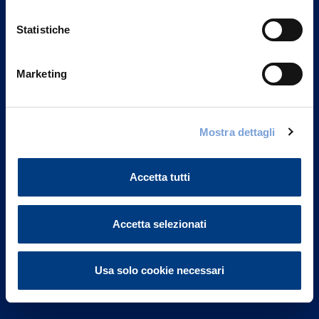
Statistiche
Marketing
Vittoria Assicurazioni S.p.A.
Via Ignazio Gardella, 2
Mostra dettagli
20149 Milano
Part. IVA 01329510158
Accetta tutti
FAQ
Governance
Accetta selezionati
Investor Relations
Usa solo cookie necessari
Altre informazioni