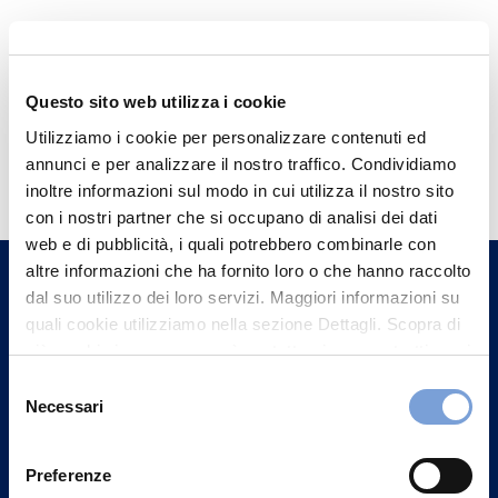
Questo sito web utilizza i cookie
Utilizziamo i cookie per personalizzare contenuti ed
Hai bisogno di
annunci e per analizzare il nostro traffico. Condividiamo
informazioni?
inoltre informazioni sul modo in cui utilizza il nostro sito
con i nostri partner che si occupano di analisi dei dati
Trova l'Agenzia più vicina a te e parla con
web e di pubblicità, i quali potrebbero combinarle con
un nostro Agente.
altre informazioni che ha fornito loro o che hanno raccolto
dal suo utilizzo dei loro servizi. Maggiori informazioni su
Contattaci
quali cookie utilizziamo nella sezione Dettagli. Scopra di
più su chi siamo, come può contattarci e come trattiamo i
dati personali nella nostra Informativa sulla privacy che
Selezione
può trovare nel footer del sito nella sezione "Informativa
Necessari
del
Privacy del sito".
consenso
Preferenze