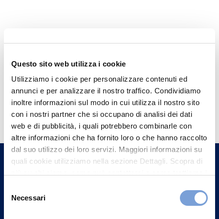
Questo sito web utilizza i cookie
Utilizziamo i cookie per personalizzare contenuti ed
annunci e per analizzare il nostro traffico. Condividiamo
Hai bisogno di
inoltre informazioni sul modo in cui utilizza il nostro sito
con i nostri partner che si occupano di analisi dei dati
informazioni?
web e di pubblicità, i quali potrebbero combinarle con
Trova l'Agenzia più vicina a te e parla con
altre informazioni che ha fornito loro o che hanno raccolto
un nostro Agente.
dal suo utilizzo dei loro servizi. Maggiori informazioni su
quali cookie utilizziamo nella sezione Dettagli. Scopra di
più su chi siamo, come può contattarci e come trattiamo i
Contattaci
dati personali nella nostra Informativa sulla privacy che
Selezione
può trovare nel footer del sito nella sezione "Informativa
Necessari
del
Privacy del sito".
consenso