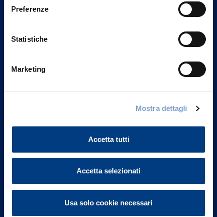
Preferenze
Statistiche
Marketing
Mostra dettagli
Vittoria Assicurazioni S.p.A.
Via Ignazio Gardella, 2
20149 Milano
Accetta tutti
Part. IVA 01329510158
FAQ
Accetta selezionati
Governance
Usa solo cookie necessari
Investor Relations