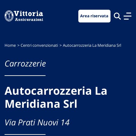
Vai
Vai
Vai
al
al
al
Area riservata
menu
contenuto
footer
di
principale
navigazione
Home
Centri convenzionati
Autocarrozzeria La Meridiana Srl
Carrozzerie
Autocarrozzeria La
Meridiana Srl
Via Prati Nuovi 14