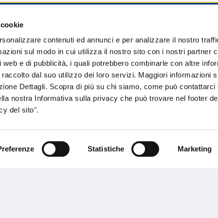
 cookie
sogno di informazioni?
rsonalizzare contenuti ed annunci e per analizzare il nostro traffi
zioni sul modo in cui utilizza il nostro sito con i nostri partner c
genzia più vicina a te e parla con un
C
i web e di pubblicità, i quali potrebbero combinarle con altre inf
ente.
 raccolto dal suo utilizzo dei loro servizi. Maggiori informazioni s
ezione Dettagli. Scopra di più su chi siamo, come può contattarc
ella nostra Informativa sulla privacy che può trovare nel footer del
y del sito".
Preferenze
Statistiche
Marketing
Performances
rnance
Press