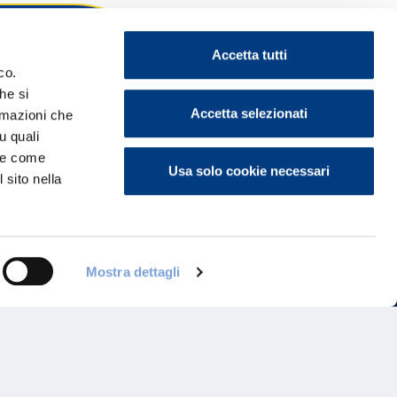
Accetta tutti
co.
he si
ontattaci
Accetta selezionati
ormazioni che
u quali
i e come
Usa solo cookie necessari
 sito nella
Mostra dettagli
Programma di Fidelizzazione
Reclami