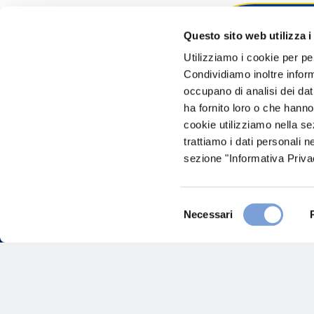
Questo sito web utilizza i
Hai bi
Utilizziamo i cookie per pe
Condividiamo inoltre informa
Trova l'A
occupano di analisi dei dat
nostro Ag
ha fornito loro o che hanno
cookie utilizziamo nella s
trattiamo i dati personali n
sezione "Informativa Privac
Selezione
Necessari
del
consenso
FAQ
Gove
Vittoria Assicurazioni S.p.A.