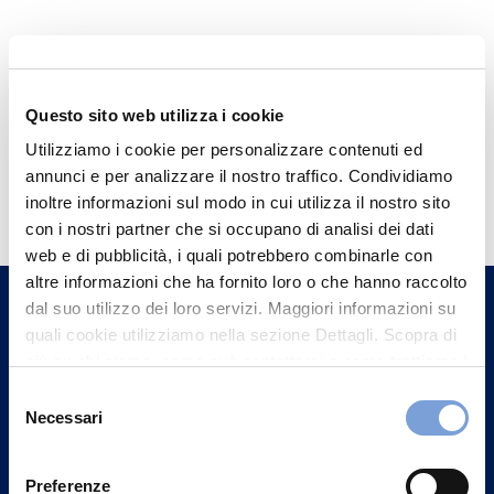
Questo sito web utilizza i cookie
Utilizziamo i cookie per personalizzare contenuti ed
Hai bisogno di
annunci e per analizzare il nostro traffico. Condividiamo
inoltre informazioni sul modo in cui utilizza il nostro sito
informazioni?
con i nostri partner che si occupano di analisi dei dati
Trova l'Agenzia più vicina a te e parla con
web e di pubblicità, i quali potrebbero combinarle con
un nostro Agente.
altre informazioni che ha fornito loro o che hanno raccolto
dal suo utilizzo dei loro servizi. Maggiori informazioni su
quali cookie utilizziamo nella sezione Dettagli. Scopra di
Contattaci
più su chi siamo, come può contattarci e come trattiamo i
dati personali nella nostra Informativa sulla privacy che
Selezione
può trovare nel footer del sito nella sezione "Informativa
Necessari
del
Privacy del sito".
consenso
Preferenze