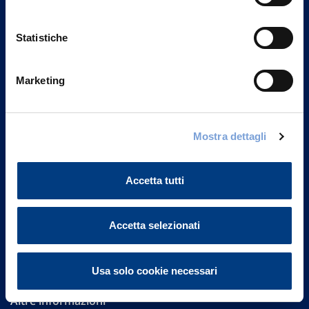
Statistiche
Marketing
Vittoria Assicurazioni S.p.A.
Via Ignazio Gardella, 2
Mostra dettagli
20149 Milano
Part. IVA 01329510158
Accetta tutti
FAQ
Accetta selezionati
Governance
Investor Relations
Usa solo cookie necessari
Altre informazioni