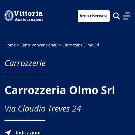
Vai
Vai
Vai
al
al
al
Area riservata
menu
contenuto
footer
di
principale
navigazione
Home
Centri convenzionati
Carrozzeria Olmo Srl
Carrozzerie
Carrozzeria Olmo Srl
Via Claudio Treves 24
Indicazioni