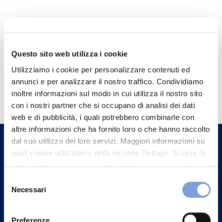
Questo sito web utilizza i cookie
Utilizziamo i cookie per personalizzare contenuti ed
annunci e per analizzare il nostro traffico. Condividiamo
Hai bisogno di
inoltre informazioni sul modo in cui utilizza il nostro sito
informazioni?
con i nostri partner che si occupano di analisi dei dati
Trova l'Agenzia più vicina a te e parla con
web e di pubblicità, i quali potrebbero combinarle con
altre informazioni che ha fornito loro o che hanno raccolto
un nostro Agente.
dal suo utilizzo dei loro servizi. Maggiori informazioni su
quali cookie utilizziamo nella sezione Dettagli. Scopra di
Contattaci
più su chi siamo, come può contattarci e come trattiamo i
dati personali nella nostra Informativa sulla privacy che
Selezione
può trovare nel footer del sito nella sezione "Informativa
Necessari
del
Privacy del sito".
consenso
Preferenze