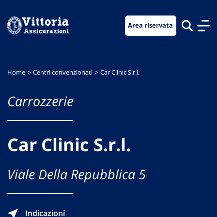
Vai
Vai
Vai
al
al
al
Area riservata
menu
contenuto
footer
di
principale
navigazione
Home
Centri convenzionati
Car Clinic S.r.l.
Carrozzerie
Car Clinic S.r.l.
Viale Della Repubblica 5
Indicazioni