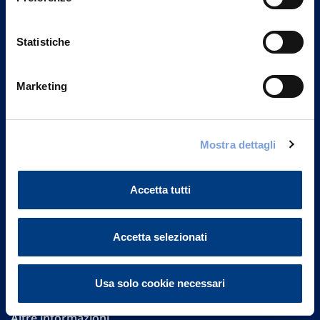
Statistiche
Marketing
Vittoria Assicurazioni S.p.A.
Mostra dettagli
Via Ignazio Gardella, 2
20149 Milano
Part. IVA 01329510158
Accetta tutti
FAQ
Accetta selezionati
Governance
Investor Relations
Usa solo cookie necessari
Altre informazioni